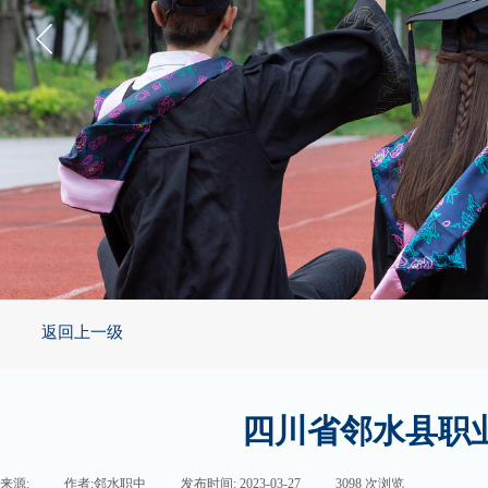
返回上一级
四川省邻水县职
来源:
|
作者:
邻水职中
|
发布时间:
2023-03-27
|
3098
次浏览
|